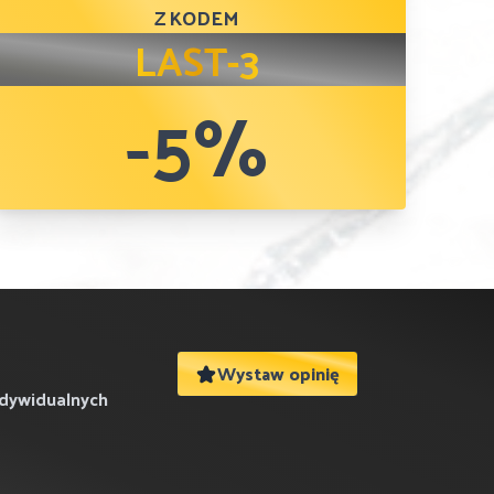
Z KODEM
LAST-3
-5%
Wystaw opinię
ndywidualnych