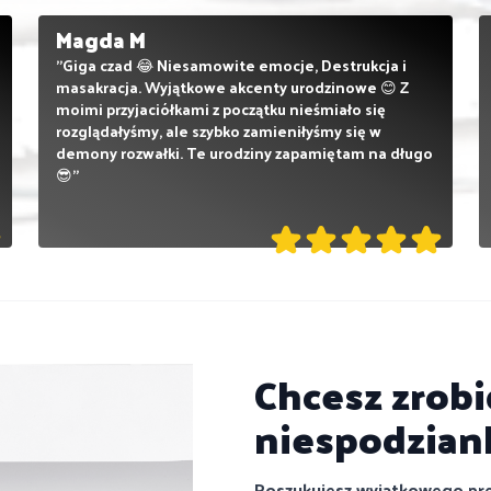
Magda M
"Giga czad 😂 Niesamowite emocje, Destrukcja i
masakracja. Wyjątkowe akcenty urodzinowe 😊 Z
moimi przyjaciółkami z początku nieśmiało się
rozglądałyśmy, ale szybko zamieniłyśmy się w
demony rozwałki. Te urodziny zapamiętam na długo
😎"
Chcesz zrob
niespodzian
Poszukujesz wyjątkowego prez