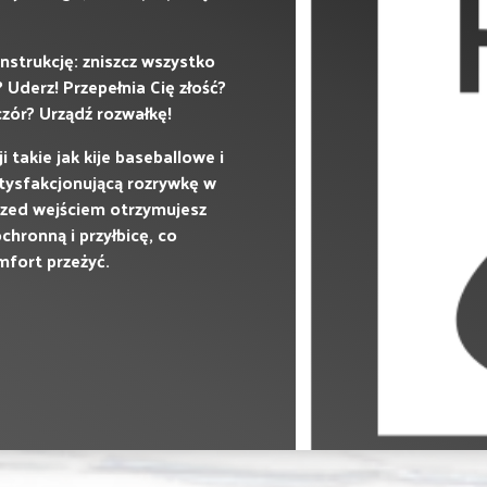
nstrukcję: zniszcz wszystko
? Uderz! Przepełnia Cię złość?
czór? Urządź rozwałkę!
takie jak kije baseballowe i
tysfakcjonującą rozrywkę w
rzed wejściem otrzymujesz
chronną i przyłbicę, co
fort przeżyć.