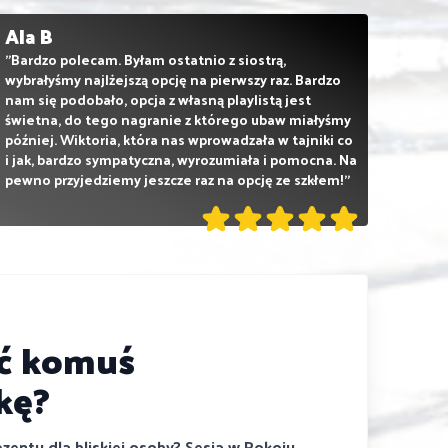
Ala B
"Bardzo polecam. Byłam ostatnio z siostrą,
wybrałyśmy najlżejszą opcję na pierwszy raz. Bardzo
nam się podobało, opcja z własną playlistą jest
świetna, do tego nagranie z którego ubaw miałyśmy
później. Wiktoria, która nas wprowadzała w tajniki co
i jak, bardzo sympatyczna, wyrozumiała i pomocna. Na
pewno przyjedziemy jeszcze raz na opcję ze szkłem!"
ić komuś
kę?
entu dla bliskiej osoby? Sesja w Pokoju